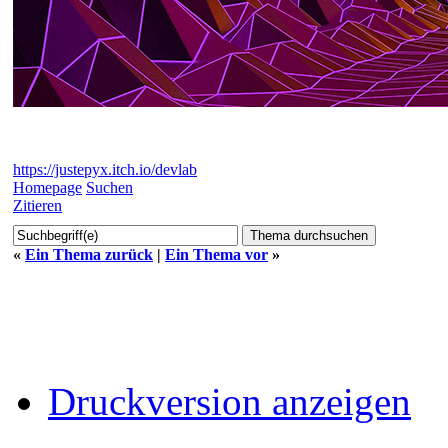
https://justepyx.itch.io/devlab
Homepage
Suchen
Zitieren
«
Ein Thema zurück
|
Ein Thema vor
»
Druckversion anzeigen