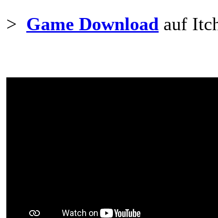
>
Game Download
auf Itc