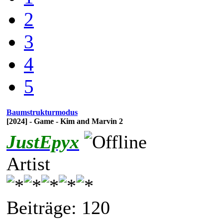
2
3
4
5
Baumstrukturmodus
[2024] - Game - Kim and Marvin 2
JustEpyx
Artist
Beiträge: 120